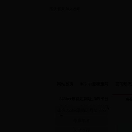
设为首页
加入收藏
网站首页
365bet最稳定网
要闻动态
址
365bet最稳定网址_365平台
各
靠谱吗_365体育备用网站风
山东365bet最稳定网址_365
采
平台靠谱吗_365体育备用网
专家学者
站贤达
人民公仆