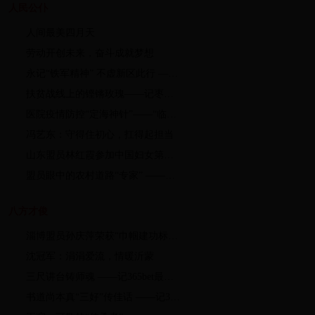
人民公仆
人间最美四月天
劳动开创未来，奋斗成就梦想
永记“铁军精神” 不虚新区此行 ——青岛西海岸新..
扶贫战线上的铿锵玫瑰——记枣庄山亭区扶贫办主任..
医院疫情防控“定海神针”——“临沂好人”左志文
冯艺东：守得住初心，扛得起担当
山东盟员林红霞参加中国妇女第十二次全国代表大会
盟员眼中的农村道路“专家” ——记365bet最稳定网址_365平台靠谱吗_365体育备用网站济南历城基..
八方才俊
淄博盟员孙庆萍荣获“巾帼建功标兵”荣誉称号
沈冠军：涓涓爱流，情暖沂蒙
三尺讲台铸师魂 ——记365bet最稳定网址_365平台靠谱吗_365体育备用网站盟员、山东省枣庄市第三..
书道尚本真“三好”传佳话 ——记365bet最稳定网址_365平台靠谱吗_365体育备用网站盟员、临沂同..