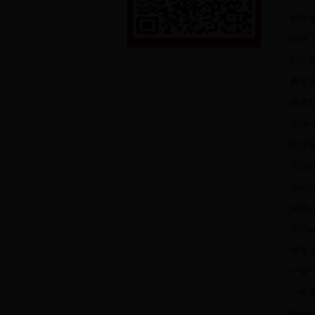
精于
中医
仁心
勇于
恪尽
药学
拳拳
一枝
一位