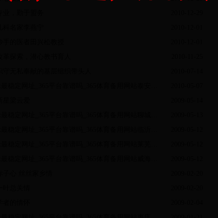
专业，勤于盟务
2010-12-29
儿科名家李燕宁
2010-12-01
妙手的医者田兴松教授
2010-12-01
改革探索，潜心教书育人
2010-11-25
职守无私奉献的基层组织带头人
2010-07-14
365bet最稳定网址_365平台靠谱吗_365体育备用网站泰安市委主委周杰简介
2010-05-07
新星梁云爱
2009-05-14
365bet最稳定网址_365平台靠谱吗_365体育备用网站聊城市委主委匙永春简介
2009-05-13
365bet最稳定网址_365平台靠谱吗_365体育备用网站临沂市委主委刘继双简介
2009-05-12
365bet最稳定网址_365平台靠谱吗_365体育备用网站莱芜市委主委魏春香简介
2009-05-12
365bet最稳定网址_365平台靠谱吗_365体育备用网站威海市委主委黄晓光简介
2009-05-12
赤子心 丝丝家乡情
2009-02-20
一叶总关情
2009-02-20
学者的情怀
2009-02-04
365bet最稳定网址_365平台靠谱吗_365体育备用网站枣庄市委主委乔玉兰
2009-01-21