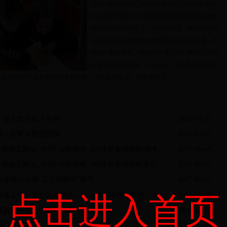
365bet最稳定网址_365平台靠谱吗_365体育备用
网站滨州市教育二支部老盟员陈陵郑重地在眼角
膜捐献志愿书上签上了自己的名字，她将在辞世
后将自己的眼角膜捐献给角膜疾病致盲患者，帮
助他们重获光明。陈陵的大爱之举让教育二支部
的盟员们由衷钦佩，4月16日，在主委孙月红的
二支部的年轻盟员来到陈陵老师家，与她座谈交流。陈陵老师详..
：愿为世间留下光明
2021-04-22
华：位卑未敢忘忧国
2020-01-17
365bet最稳定网址_365平台靠谱吗_365体育备用网站淄博市委积极推进基层组织规范化建设
2017-06-08
365bet最稳定网址_365平台靠谱吗_365体育备用网站枣庄峄城支部联合峄城区红十字会开展校园应急救护培训
2017-05-27
企业获山东省“工人先锋号”称号
2017-05-27
脚踏实地工作，忠心为民参政——记济宁市政协常委、365bet最稳定网址_365平台靠谱吗_365体育备用网站济宁市委副主委..
2013-06-14
点击进入首页
真真教书育人，勤勤恳恳为盟工作
2010-12-29
冰心在梁山
2010-12-29