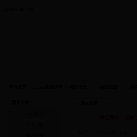
设为首页
加入收藏
网站首页
365bet最稳定网
要闻动态
参政议政
社
址
盟员天地
媒体集萃
文苑撷英
法治周末：上海“
艺海驰骋
法治周末：上海“史上最严交规”，严在
盟员心语