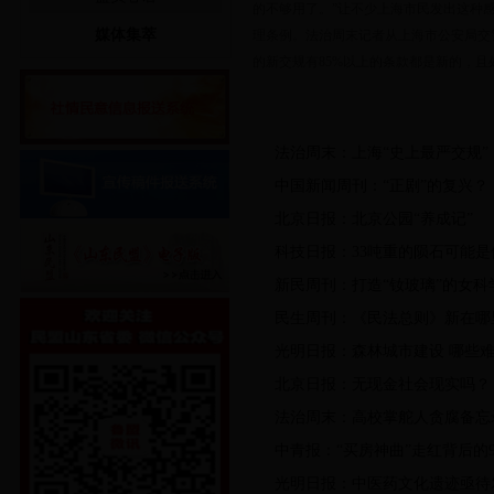
的不够用了。”让不少上海市民发出这种感
媒体集萃
理条例。法治周末记者从上海市公安局交警
的新交规有85%以上的条款都是新的，且
法治周末：上海“史上最严交规”
中国新闻周刊：“正剧”的复兴？
北京日报：北京公园“养成记”
科技日报：33吨重的陨石可能是
新民周刊：打造“钕玻璃”的女科
民生周刊：《民法总则》新在哪
光明日报：森林城市建设 哪些
北京日报：无现金社会现实吗？
法治周末：高校掌舵人贪腐备忘
中青报：“买房神曲”走红背后的
光明日报：中医药文化遗迹亟待