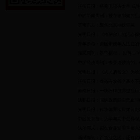
科技日报：搭乘电梯去太空 或
中国新闻周刊：被食物绑架的生
了望东方：聚焦北京地铁壁画
光明日报：《格萨尔》的活态保
青年参考：美国未成年人法庭的
新民周刊：器官捐献， 以另一种
中国经济周刊：去香港炒房的，
光明日报：《人民的名义》为啥
科技日报：春茶有农残？基本不
海南日报：一块石碑披露过往历
法制日报：限购政策能否禁止“商
光明日报：传统体育项目如何走出
中国教育报：大学与高中怎样深
法治周末：假如食品造假直接入
新民周刊：百货业之困，还有救