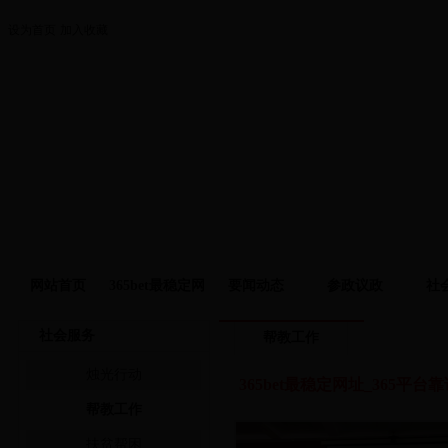
设为首页
加入收藏
网站首页
365bet最稳定网
要闻动态
参政议政
社
址
社会服务
帮教工作
烛光行动
帮教工作
扶贫帮困