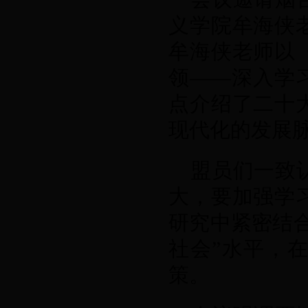
义学院牟海侠
牟海侠老师以
领
——深入学
点介绍了二十
现代化的发展
盟员们一致
大，要加强学
研究中紧密结
社会”水平，
策
。