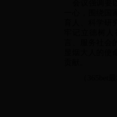
会议强调要
一心，围绕国
育人、科学研
牢记立德树人
言、服务社会
显烟大人的使
贡献。
（365be