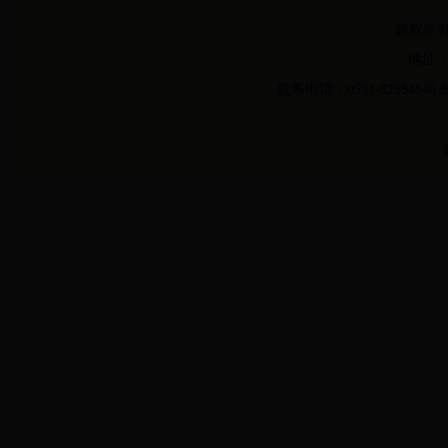
版权所
地址：
联系电话：0531-82954640