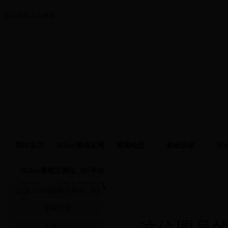
设为首页
加入收藏
网站首页
365bet最稳定网
要闻动态
参政议政
社
址
365bet最稳定网址_365平台
八方才俊
靠谱吗_365体育备用网站风
山东365bet最稳定网址_365
采
平台靠谱吗_365体育备用网
专家学者
站贤达
人民公仆