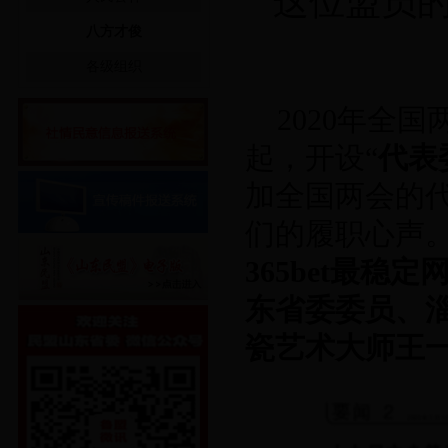
这位盟员
八方才俊
各级组织
2020年全
起，
开设
“
代表
加全国两会的
们的履职心声
365bet最稳
东省委委员、
瓷艺术大师王