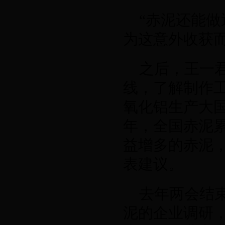
“赤泥还能
为这意外收获而
之后，王一
线，了解制作
氧化铝生产大
年，全国赤泥累
益增多的赤泥
表建议。
去年两会结
泥的企业调研