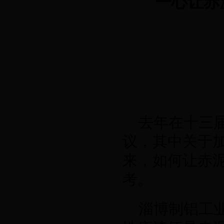
一心让赤
去年在十三
议，其中关于
来，如何让赤
考。
淄博制铝工