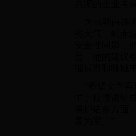
赤泥的企业考
为搞明白赤
劣天气，到赤
安全性问题，
是，他的建议
淄博市和聊城
“希望文字
忙于梳理调研
保护诸多方面
废为宝。”