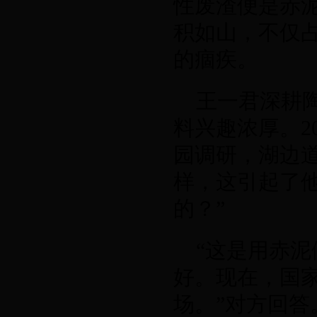
性废渣便是赤
积如山，不仅
的痼疾。
王一君深耕
料兴趣浓厚。2
园调研，湖边
样，这引起了
的？”
“这是用赤
好。现在，国
场。”对方回答