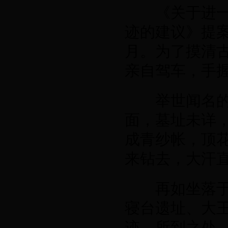
《关于进一步
迹的建议》提
月。为了摸清
亲自驾车，手
举世闻名的汉
面，墓址未详
成青纱帐，顶
来钻去，大汗
再如坐落于广
寝台遗址、大
迹，所到之处