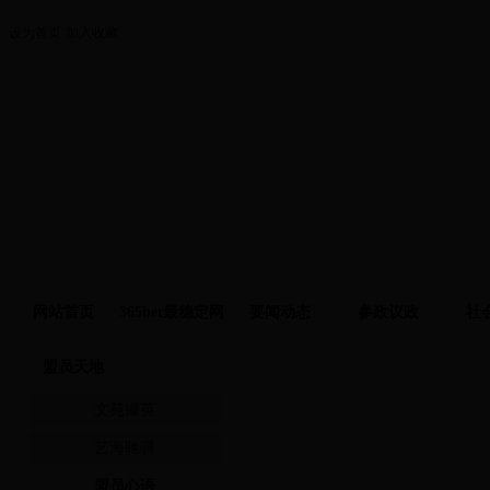
设为首页
加入收藏
网站首页
365bet最稳定网
要闻动态
参政议政
社
址
盟员天地
盟员心语
文苑撷英
艺海驰骋
盟员心语