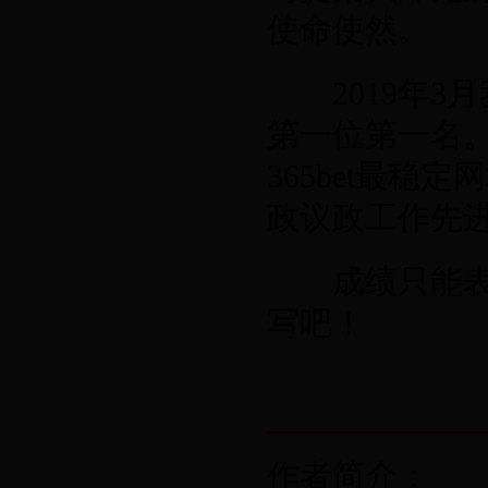
使命使然。
2019
年
3
月
第一位第一名
365bet最稳
政议政工作先
成绩只能表明
写吧！
作者简介：