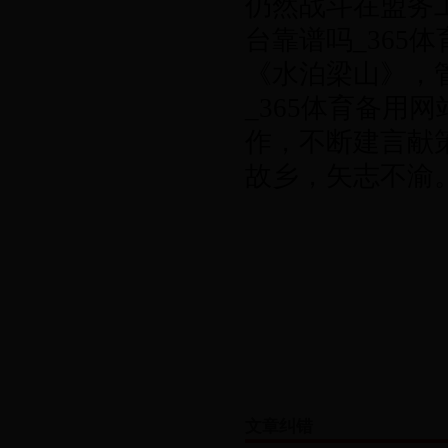
仍然战斗在盟务工
台靠谱吗_365
《水泊梁山》，管理
_365体育备用
作，不断建言献
故乡，矢志不渝
文章纠错