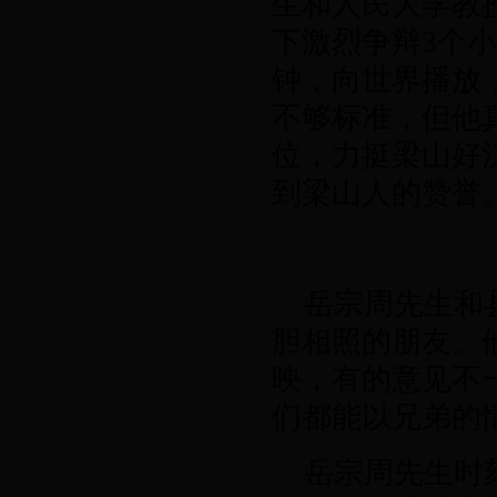
生和人民大学教
下激烈争辩
3
个小
钟，向世界播放
不够标准，但他
位，力挺梁山好
到梁山人的赞誉
岳
宗周
先生和
胆相照的朋友。
映，有的意见不
们都能以兄弟的
岳
宗周
先生时