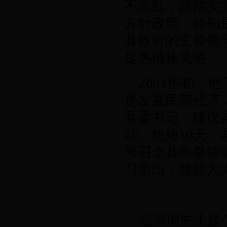
不添乱，踏踏实
方针政策，特别
县政府的主要领
是热情接见他。
2001
年初，他
是发展民营经济
县委书记，建议
动。短短
10
天，
号召全县向拳铺
习梁山，掀起大
岳宗周先生是