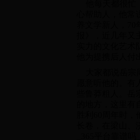
他每天都很忙
心帮助人，他常
养文学新人，
70
报》，近几年又
实力的文化艺术
他为提携后人付
大家都说岳宗
愿意听他的。有
些鲁莽粗人。岳
的地方，这里有
胜利
60
周年时，
长卷，在梁山、济
_365平台靠谱吗