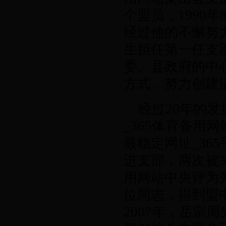
个盟员，
1990
年
经过他的不懈努
生担任第一任支
委、县政府的中
方式，努力创建
经过
20
年的发展
_365体育备用
最稳定网址_36
进支部，两次被36
用网站中央评为
位同志，得到盟
2007
年，岳宗周