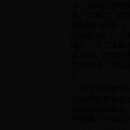
术，他写过歌颂
奖、六幕剧《李
赞颂梁山的歌（
爱的故乡》、《
唱），写了大量
余万字。他曾经
的六本书，将以
行。
岳
宗周
先生有
诗词楹联学会会
化研究会副会长
约作家、中华岳