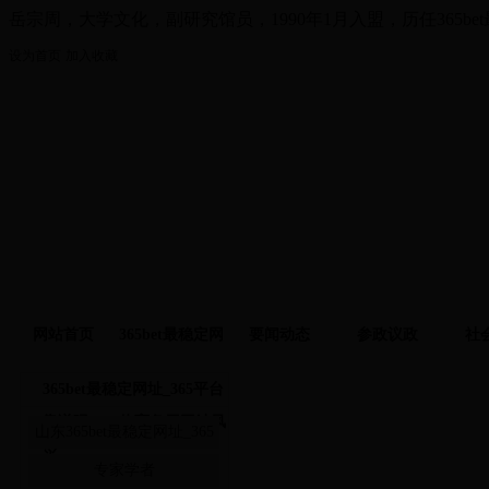
岳宗周，大学文化，副研究馆员，1990年1月入盟，历任365be
设为首页
加入收藏
网站首页
365bet最稳定网
要闻动态
参政议政
社
址
365bet最稳定网址_365平台
各级组织
靠谱吗_365体育备用网站风
山东365bet最稳定网址_365
采
平台靠谱吗_365体育备用网
专家学者