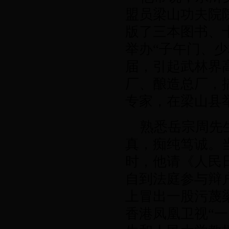
盟员梁山功夫院
版了三本图书、
举办“子午门、
届，引起武林界
厂、酿造总厂，
专家，在梁山县
熟悉岳宗周先
真，痴纯笃诚。
时，他请《人民
自到法庭参与辩
上冒出一股污蔑
香港凤凰卫视“