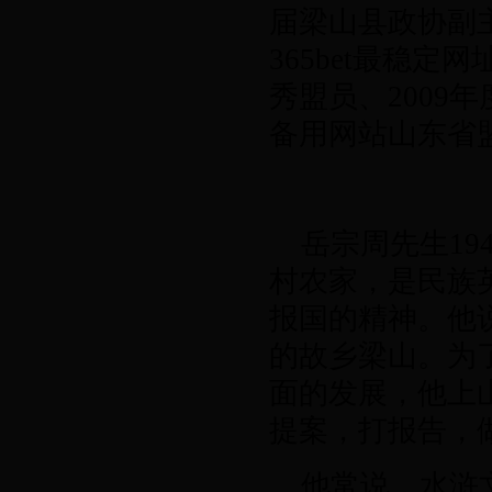
届梁山县政协副
365bet最稳定
秀盟员、
2009
年
备用网站山东省
岳
宗周
先生
19
村农家，是民族
报国的精神。他
的故乡梁山。为
面的发展，他上
提案，打报告，
他常说，水浒