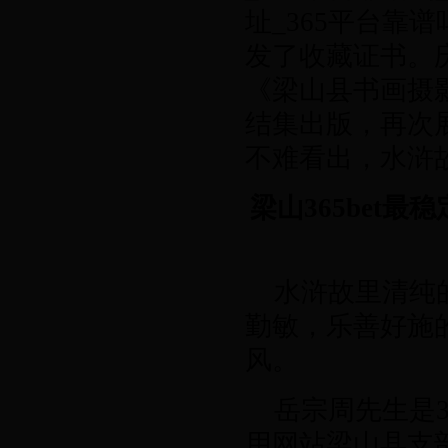
址_365平台靠
发了收藏证书。
《梁山县书画摄
结集出版，再次
不难看出，水浒
梁山365bet最
水浒故里清纯
勤敏，乐善好施
风。
岳
宗周
先生是3
用网站梁山县支